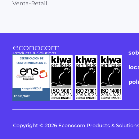
Venta-Retail.
sob
loc
pol
Copyright © 2026 Econocom Products & Solutions.