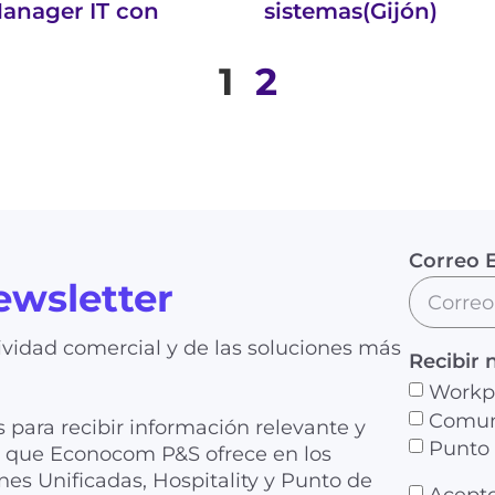
Manager IT con
sistemas(Gijón)
1
2
Correo E
ewsletter
vidad comercial y de las soluciones más
Recibir 
Workp
Comuni
s para recibir información relevante y
Punto 
as que Econocom P&S ofrece en los
es Unificadas, Hospitality y Punto de
Acepto