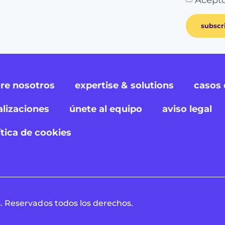
subscr
re nosotros
expertise & solutions
casos 
alizaciones
únete al equipo
aviso legal
ítica de cookies
 Reservados todos los derechos.