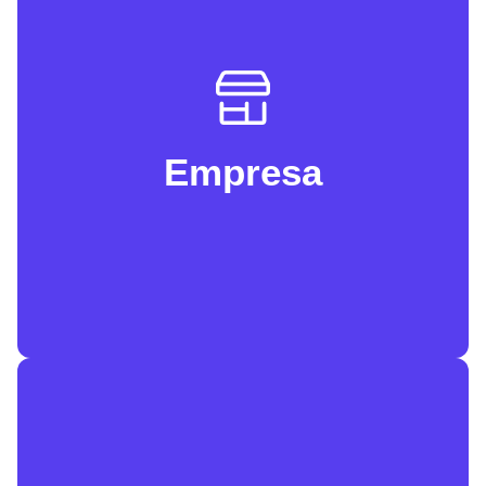
Potencia tu negocio con las soluciones
empresariales de ASUS. Aumenta la
productividad de tu equipo, fomenta el
trabajo flexible y protege tus datos, todo
Empresa
sin comprometer la seguridad. Llega más
lejos con la tecnología que se adapta a tu
empresa.​
ASUS te ayuda a impulsar tu negocio. Sus