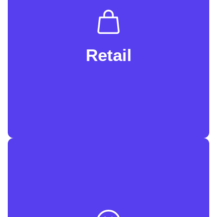
soluciones tecnológicas optimizan la
gestión de TI, fortalecen la seguridad y
aceleran tu transformación digital. Al
simplificar tus procesos y proteger tus
Retail
datos, podrás atraer y retener a los
mejores talentos, adaptándote a las
demandas del mercado actual.​
Transforma la forma en que los clientes
experimentan tu marca. Eleva tu marca