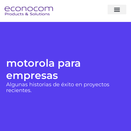
sobre noso
expertise & sol
casos de éxito
motorola para
empresas
Algunas historias de éxito en proyectos
recientes.