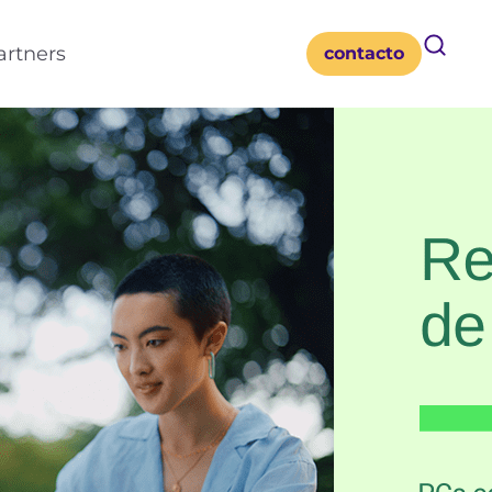
artners
contacto