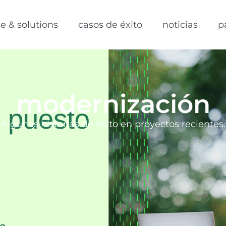
se & solutions
casos de éxito
noticias
p
modernización
Algunas historias de éxito en proyectos recientes.