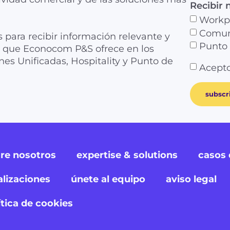
Recibir 
Workp
Comuni
s para recibir información relevante y
Punto 
as que Econocom P&S ofrece en los
es Unificadas, Hospitality y Punto de
Acepto
subscr
re nosotros
expertise & solutions
casos 
alizaciones
únete al equipo
aviso legal
ítica de cookies