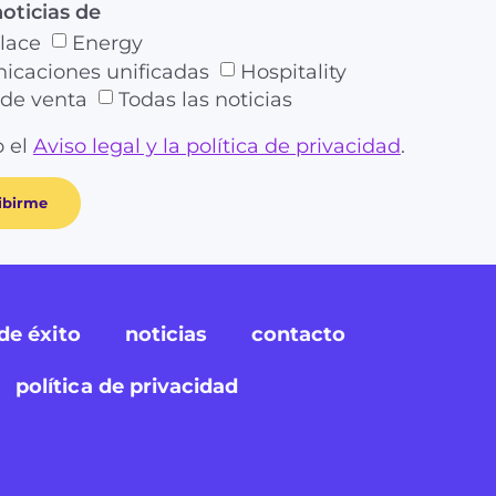
noticias de
lace
Energy
caciones unificadas
Hospitality
de venta
Todas las noticias
 el
Aviso legal y la política de privacidad
.
ibirme
de éxito
noticias
contacto
política de privacidad