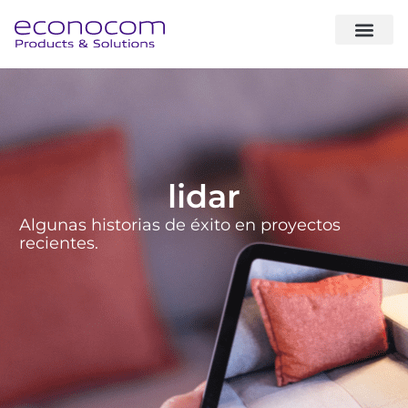
sobre noso
expertise & sol
casos de éxito
lidar
Algunas historias de éxito en proyectos
recientes.