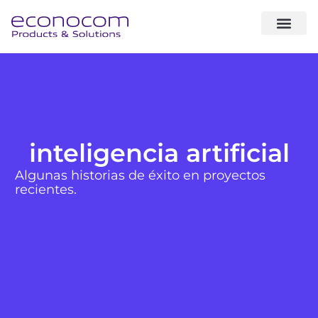
sobre noso
expertise & sol
casos de éxito
inteligencia artificial
Algunas historias de éxito en proyectos
recientes.