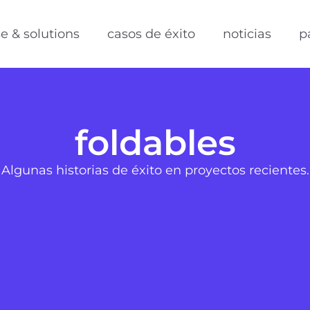
se & solutions
casos de éxito
noticias
p
foldables
Algunas historias de éxito en proyectos recientes.