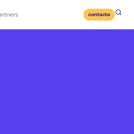
artners
contacto