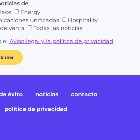
noticias de
lace
Energy
caciones unificadas
Hospitality
de venta
Todas las noticias
 el
Aviso legal y la política de privacidad
.
ibirme
de éxito
noticias
contacto
política de privacidad