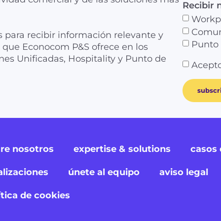
Recibir 
Workp
Comuni
s para recibir información relevante y
Punto 
as que Econocom P&S ofrece en los
es Unificadas, Hospitality y Punto de
Acepto
subscr
re nosotros
expertise & solutions
casos 
alizaciones
únete al equipo
aviso legal
ítica de cookies