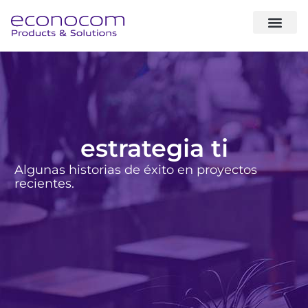
sobre noso
expertise & sol
casos de éxito
estrategia ti
Algunas historias de éxito en proyectos
recientes.