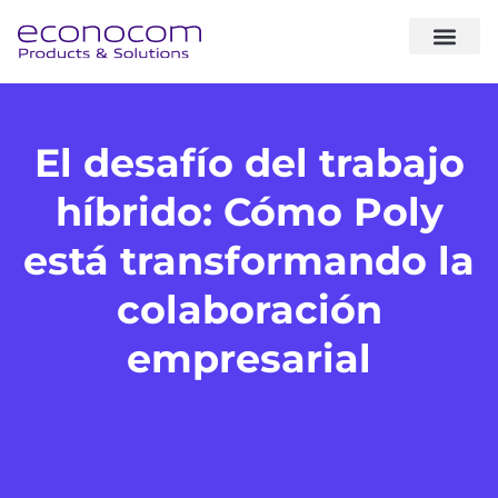
sobre noso
expertise & sol
casos de éxito
El desafío del trabajo
híbrido: Cómo Poly
está transformando la
colaboración
empresarial