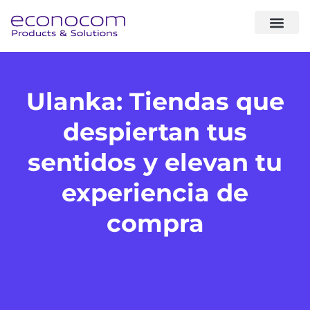
sobre noso
expertise & sol
casos de éxito
Ulanka: Tiendas que
despiertan tus
sentidos y elevan tu
experiencia de
compra