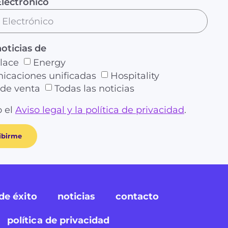
lectrónico
noticias de
lace
Energy
caciones unificadas
Hospitality
de venta
Todas las noticias
 el
Aviso legal y la política de privacidad
.
ibirme
de éxito
noticias
contacto
política de privacidad