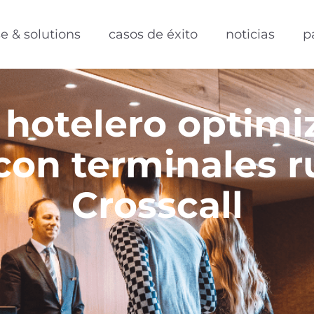
se & solutions
casos de éxito
noticias
p
hotelero optimiz
con terminales 
Crosscall