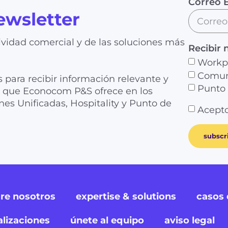
Correo E
ewsletter
vidad comercial y de las soluciones más
Recibir 
Workp
Comuni
s para recibir información relevante y
Punto 
as que Econocom P&S ofrece en los
es Unificadas, Hospitality y Punto de
Acepto
subscr
re nosotros
expertise & solutions
casos 
alizaciones
únete al equipo
aviso legal