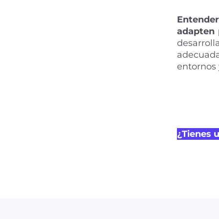
Entender
adapten 
desarrol
adecuada
entornos 
¿Tienes 