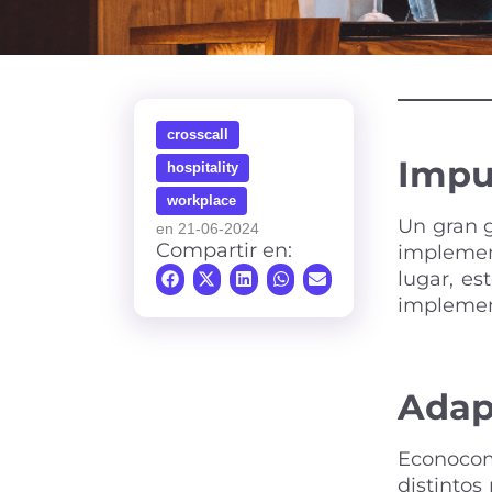
crosscall
Impul
hospitality
workplace
Un gran g
en 21-06-2024
Compartir en:
implement
lugar, es
implement
Adapt
Econocom 
distintos