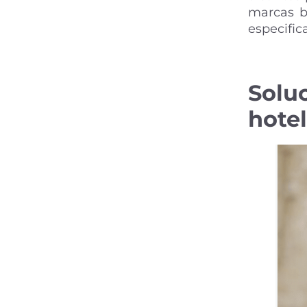
marcas b
especific
Solu
hotel