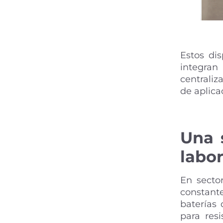
Estos dis
integran
centraliz
de aplica
Una 
labo
En secto
constant
baterías 
para resi