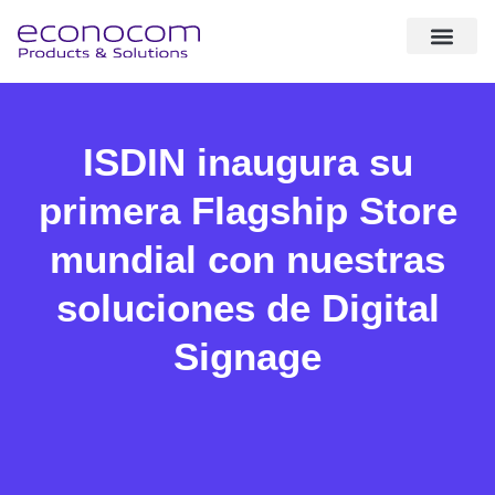
sobre nosotr
expertise & solut
casos de éxito
ISDIN inaugura su
primera Flagship Store
mundial con nuestras
soluciones de Digital
Signage