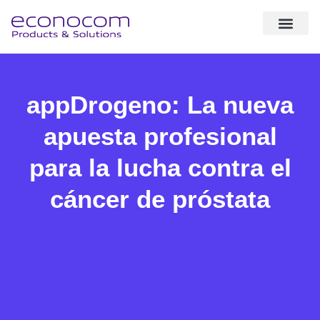
sobre nosotr
expertise & solut
casos de éxito
appDrogeno: La nueva
apuesta profesional
para la lucha contra el
cáncer de próstata